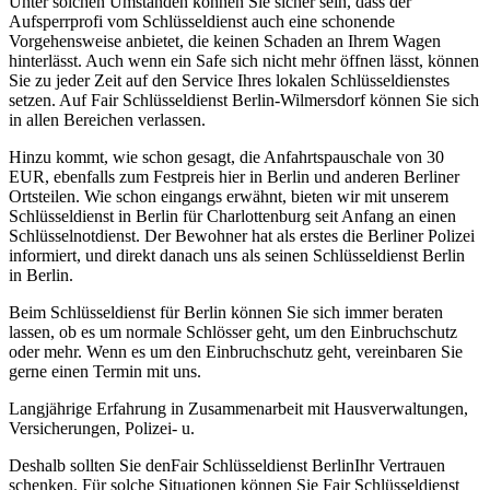
Unter solchen Umständen können Sie sicher sein, dass der
Aufsperrprofi vom Schlüsseldienst auch eine schonende
Vorgehensweise anbietet, die keinen Schaden an Ihrem Wagen
hinterlässt. Auch wenn ein Safe sich nicht mehr öffnen lässt, können
Sie zu jeder Zeit auf den Service Ihres lokalen Schlüsseldienstes
setzen. Auf Fair Schlüsseldienst Berlin-Wilmersdorf können Sie sich
in allen Bereichen verlassen.
Hinzu kommt, wie schon gesagt, die Anfahrtspauschale von 30
EUR, ebenfalls zum Festpreis hier in Berlin und anderen Berliner
Ortsteilen. Wie schon eingangs erwähnt, bieten wir mit unserem
Schlüsseldienst in Berlin für Charlottenburg seit Anfang an einen
Schlüsselnotdienst. Der Bewohner hat als erstes die Berliner Polizei
informiert, und direkt danach uns als seinen Schlüsseldienst Berlin
in Berlin.
Beim Schlüsseldienst für Berlin können Sie sich immer beraten
lassen, ob es um normale Schlösser geht, um den Einbruchschutz
oder mehr. Wenn es um den Einbruchschutz geht, vereinbaren Sie
gerne einen Termin mit uns.
Langjährige Erfahrung in Zusammenarbeit mit Hausverwaltungen,
Versicherungen, Polizei- u.
Deshalb sollten Sie denFair Schlüsseldienst BerlinIhr Vertrauen
schenken. Für solche Situationen können Sie Fair Schlüsseldienst