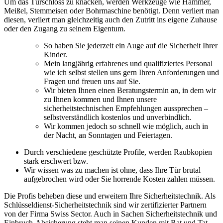
Um das Türschloss zu knacken, werden Werkzeuge wie Hammer,
Meißel, Stemmeisen oder Bohrmaschine benötigt. Denn verliert man
diesen, verliert man gleichzeitig auch den Zutritt ins eigene Zuhause
oder den Zugang zu seinem Eigentum.
So haben Sie jederzeit ein Auge auf die Sicherheit Ihrer
Kinder.
Mein langjährig erfahrenes und qualifiziertes Personal
wie ich selbst stellen uns gern Ihren Anforderungen und
Fragen und freuen uns auf Sie.
Wir bieten Ihnen einen Beratungstermin an, in dem wir
zu Ihnen kommen und Ihnen unsere
sicherheitstechnischen Empfehlungen aussprechen –
selbstverständlich kostenlos und unverbindlich.
Wir kommen jedoch so schnell wie möglich, auch in
der Nacht, an Sonntagen und Feiertagen.
Durch verschiedene geschützte Profile, werden Raubkopien
stark erschwert bzw.
Wir wissen was zu machen ist ohne, dass Ihre Tür brutal
aufgebrochen wird oder Sie horrende Kosten zahlen müssen.
Die Profis beheben diese und erweitern Ihre Sicherheitstechnik. Als
Schlüsseldienst-Sicherheitstechnik sind wir zertifizierter Partnern
von der Firma Swiss Sector. Auch in Sachen Sicherheitstechnik und
Einbruch-Absicherung steht man seinen Kunden mit Rat und Tat