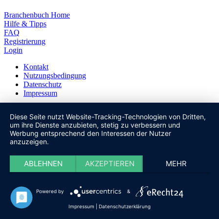
Branchenbuch Home
Hilfe & Tipps
FAQ
Registrierung
Login
Kontakt
Nutzungsbedingung
Datenschutz
Impressum
© 2008 - 2023 Firmenverzeichnis & Branchenbuch ciiity.de - Alle
Diese Seite nutzt Website-Tracking-Technologien von Dritten,
Rechte vorbehalten
um ihre Dienste anzubieten, stetig zu verbessern und
Werbung entsprechend den Interessen der Nutzer
Cookie-Einstellungen
anzuzeigen.
ABLEHNEN
AKZEPTIEREN
MEHR
Powered by
&
Impressum
|
Datenschutzerklärung