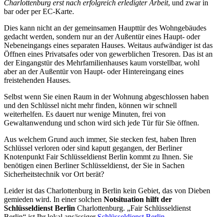
Charlottenburg erst nach erfolgreich erledigter Arbeit
, und zwar in
bar oder per EC-Karte.
Dies kann nicht an der gemeinsamen Haupttür des Wohngebäudes
gedacht werden, sondern nur an der Außentür eines Haupt- oder
Nebeneingangs eines separaten Hauses. Weitaus aufwändiger ist das
Öffnen eines Privatsafes oder von gewerblichen Tresoren. Das ist an
der Eingangstür des Mehrfamilienhauses kaum vorstellbar, wohl
aber an der Außentür von Haupt- oder Hintereingang eines
freistehenden Hauses.
Selbst wenn Sie einen Raum in der Wohnung abgeschlossen haben
und den Schlüssel nicht mehr finden, können wir schnell
weiterhelfen. Es dauert nur wenige Minuten, frei von
Gewaltanwendung und schon wird sich jede Tür für Sie öffnen.
Aus welchem Grund auch immer, Sie stecken fest, haben Ihren
Schlüssel verloren oder sind kaputt gegangen, der Berliner
Knotenpunkt Fair Schlüsseldienst Berlin kommt zu Ihnen. Sie
benötigen einen Berliner Schlüsseldienst, der Sie in Sachen
Sicherheitstechnik vor Ort berät?
Leider ist das Charlottenburg in Berlin kein Gebiet, das von Dieben
gemieden wird. In einer solchen
Notsituation hilft der
Schlüsseldienst Berlin
Charlottenburg. „Fair Schlüsseldienst
Berlin“ ist Ihr lokal ansässiger
Schlüsseldienst Berlin
.