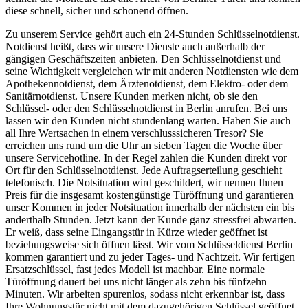
diese schnell, sicher und schonend öffnen.
Zu unserem Service gehört auch ein 24-Stunden Schlüsselnotdienst.
Notdienst heißt, dass wir unsere Dienste auch außerhalb der
gängigen Geschäftszeiten anbieten. Den Schlüsselnotdienst und
seine Wichtigkeit vergleichen wir mit anderen Notdiensten wie dem
Apothekennotdienst, dem Ärztenotdienst, dem Elektro- oder dem
Sanitärnotdienst. Unsere Kunden merken nicht, ob sie den
Schlüssel- oder den Schlüsselnotdienst in Berlin anrufen. Bei uns
lassen wir den Kunden nicht stundenlang warten. Haben Sie auch
all Ihre Wertsachen in einem verschlusssicheren Tresor? Sie
erreichen uns rund um die Uhr an sieben Tagen die Woche über
unsere Servicehotline. In der Regel zahlen die Kunden direkt vor
Ort für den Schlüsselnotdienst. Jede Auftragserteilung geschieht
telefonisch. Die Notsituation wird geschildert, wir nennen Ihnen
Preis für die insgesamt kostengünstige Türöffnung und garantieren
unser Kommen in jeder Notsituation innerhalb der nächsten ein bis
anderthalb Stunden. Jetzt kann der Kunde ganz stressfrei abwarten.
Er weiß, dass seine Eingangstür in Kürze wieder geöffnet ist
beziehungsweise sich öffnen lässt. Wir vom Schlüsseldienst Berlin
kommen garantiert und zu jeder Tages- und Nachtzeit. Wir fertigen
Ersatzschlüssel, fast jedes Modell ist machbar. Eine normale
Türöffnung dauert bei uns nicht länger als zehn bis fünfzehn
Minuten. Wir arbeiten spurenlos, sodass nicht erkennbar ist, dass
Ihre Wohnungstür nicht mit dem dazugehörigen Schlüssel geöffnet