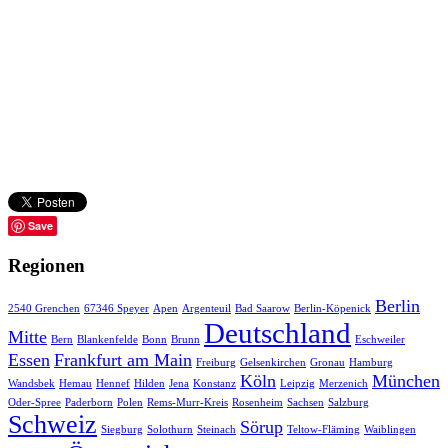
Save
Regionen
Berlin
2540 Grenchen
67346 Speyer
Apen
Argenteuil
Bad Saarow
Berlin-Köpenick
Deutschland
Mitte
Bern
Blankenfelde
Bonn
Brunn
Eschweiler
Essen
Frankfurt am Main
Freiburg
Gelsenkirchen
Gronau
Hamburg
Köln
München
Wandsbek
Hemau
Hennef
Hilden
Jena
Konstanz
Leipzig
Merzenich
Oder-Spree
Paderborn
Polen
Rems-Murr-Kreis
Rosenheim
Sachsen
Salzburg
Schweiz
Sörup
Siegburg
Solothurn
Steinach
Teltow-Fläming
Waiblingen