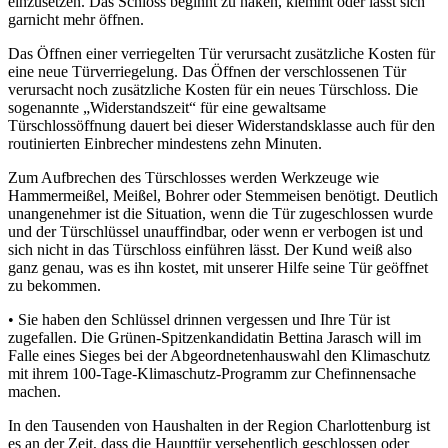
einzusetzen. Das Schloss beginnt zu haken, klemmt oder lässt sich
garnicht mehr öffnen.
Das Öffnen einer verriegelten Tür verursacht zusätzliche Kosten für
eine neue Türverriegelung. Das Öffnen der verschlossenen Tür
verursacht noch zusätzliche Kosten für ein neues Türschloss. Die
sogenannte „Widerstandszeit“ für eine gewaltsame
Türschlossöffnung dauert bei dieser Widerstandsklasse auch für den
routinierten Einbrecher mindestens zehn Minuten.
Zum Aufbrechen des Türschlosses werden Werkzeuge wie
Hammermeißel, Meißel, Bohrer oder Stemmeisen benötigt. Deutlich
unangenehmer ist die Situation, wenn die Tür zugeschlossen wurde
und der Türschlüssel unauffindbar, oder wenn er verbogen ist und
sich nicht in das Türschloss einführen lässt. Der Kund weiß also
ganz genau, was es ihn kostet, mit unserer Hilfe seine Tür geöffnet
zu bekommen.
• Sie haben den Schlüssel drinnen vergessen und Ihre Tür ist
zugefallen. Die Grünen-Spitzenkandidatin Bettina Jarasch will im
Falle eines Sieges bei der Abgeordnetenhauswahl den Klimaschutz
mit ihrem 100-Tage-Klimaschutz-Programm zur Chefinnensache
machen.
In den Tausenden von Haushalten in der Region Charlottenburg ist
es an der Zeit, dass die Haupttür versehentlich geschlossen oder