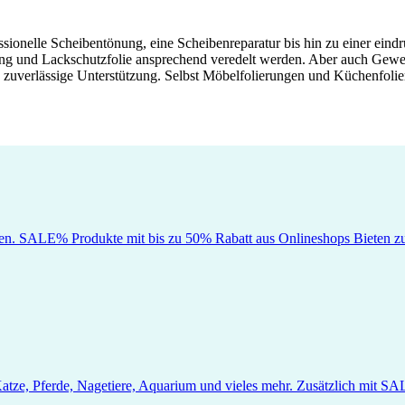
onelle Scheibentönung, eine Scheibenreparatur bis hin zu einer ein
ng und Lackschutzfolie ansprechend veredelt werden. Aber auch Gewerbe
g zuverlässige Unterstützung. Selbst Möbelfolierungen und Küchenfol
en. SALE% Produkte mit bis zu 50% Rabatt aus Onlineshops Bieten zus
Katze, Pferde, Nagetiere, Aquarium und vieles mehr. Zusätzlich mit 