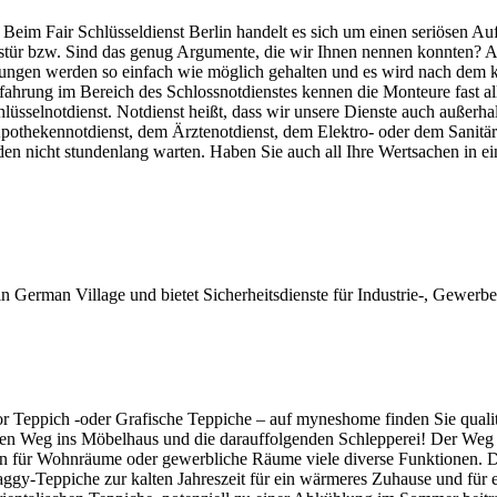
 Beim Fair Schlüsseldienst Berlin handelt es sich um einen seriösen Au
austür bzw. Sind das genug Argumente, die wir Ihnen nennen konnten? 
ungen werden so einfach wie möglich gehalten und es wird nach dem k
fahrung im Bereich des Schlossnotdienstes kennen die Monteure fast al
üsselnotdienst. Notdienst heißt, dass wir unsere Dienste auch außerha
pothekennotdienst, dem Ärztenotdienst, dem Elektro- oder dem Sanitär
den nicht stundenlang warten. Haben Sie auch all Ihre Wertsachen in e
t in German Village und bietet Sicherheitsdienste für Industrie-, Gewer
 Teppich -oder Grafische Teppiche – auf myneshome finden Sie qualita
langen Weg ins Möbelhaus und die darauffolgenden Schlepperei! Der Weg
en für Wohnräume oder gewerbliche Räume viele diverse Funktionen. D
gy-Teppiche zur kalten Jahreszeit für ein wärmeres Zuhause und für 