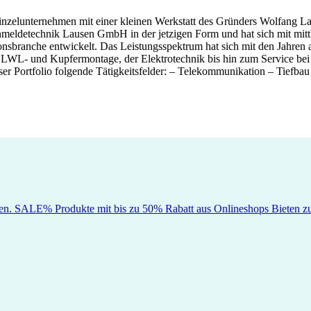
Einzelunternehmen mit einer kleinen Werkstatt des Gründers Wolfang 
rnmeldetechnik Lausen GmbH in der jetzigen Form und hat sich mit mittl
nsbranche entwickelt. Das Leistungsspektrum hat sich mit den Jahren a
er LWL- und Kupfermontage, der Elektrotechnik bis hin zum Service 
er Portfolio folgende Tätigkeitsfelder: – Telekommunikation – Tiefbau
en. SALE% Produkte mit bis zu 50% Rabatt aus Onlineshops Bieten zus