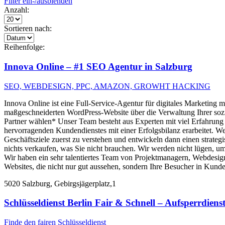
Filter ein-/ausblenden
Anzahl:
Sortieren nach:
Reihenfolge:
Innova Online – #1 SEO Agentur in Salzburg
SEO, WEBDESIGN, PPC, AMAZON, GROWHT HACKING
Innova Online ist eine Full-Service-Agentur für digitales Marketing m
maßgeschneiderten WordPress-Website über die Verwaltung Ihrer so
Partner wählen* Unser Team besteht aus Experten mit viel Erfahrun
hervorragenden Kundendienstes mit einer Erfolgsbilanz erarbeitet. 
Geschäftsziele zuerst zu verstehen und entwickeln dann einen strateg
nichts verkaufen, was Sie nicht brauchen. Wir werden nicht lügen, u
Wir haben ein sehr talentiertes Team von Projektmanagern, Webdesign
Websites, die nicht nur gut aussehen, sondern Ihre Besucher in Kund
5020 Salzburg, Gebirgsjägerplatz,1
Schlüsseldienst Berlin Fair & Schnell – Aufsperrdiens
Finde den fairen Schlüsseldienst