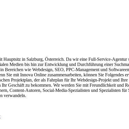
it Hauptsitz in Salzburg, Österreich. Da wir eine Full-Service-Agentur 
zialen Medien bis hin zur Entwicklung und Durchführung einer Such
g in Bereichen wie Webdesign, SEO, PPC-Management und Softwareentw
Wenn Sie mit Innova Online zusammenarbeiten, können Sie Folgendes e
ischen Projektplan, der als Fahrplan für Ihr Webdesign-Projekt und Ih
m Ihr Geschäft zu bekommen. Wir werden Sie mit Freundlichkeit und Res
ern, Content-Autoren, Social-Media-Spezialisten und Spezialisten für
en verwandeln.
t