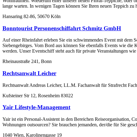
Wohnräumen. Wiederum einer unserer hellen Floral-Teppiche, oder ori
lange warten. In wenigen Tagen können Sie Ihren neuen Teppich zu 
Hansaring 82-86, 50670 Köln
Bonntourist Personenschiffahrt Schmitz GmbH
Auf einer Rheinfahrt erleben Sie ein schwimmendes Event mit dem Sc
Siebengebirges. Vom Bord aus können Sie ebenfalls Events wie die 
werden. Unser Eventschiff steht auch für private Veranstaltungen wi
Rheinaustraße 241, Bonn
Rechtsanwalt Leicher
Rechtsanwalt Andreas Leicher, LL.M. Fachanwalt für Strafrecht Fach
Kufsteiner Str 12, Rosenheim 83022
Yair Lifestyle-Management
Yair ist ein Personal-Assistent in den Bereichen Reiseorganisation,
Wohnungen outsourcen? Sie brauchen jemanden, der/die für Sie geschäf
1040 Wien, Karolinengasse 19