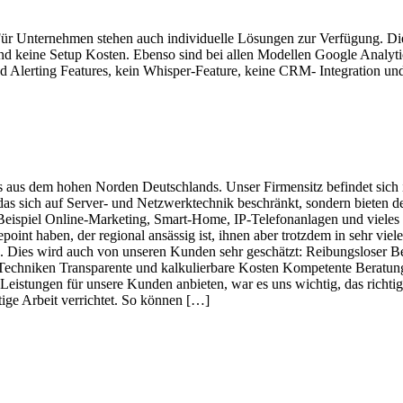
 Für Unternehmen stehen auch individuelle Lösungen zur Verfügung. Die
nd keine Setup Kosten. Ebenso sind bei allen Modellen Google Analytic
d Alerting Features, kein Whisper-Feature, keine CRM- Integration un
s aus dem hohen Norden Deutschlands. Unser Firmensitz befindet sich
 das sich auf Server- und Netzwerktechnik beschränkt, sondern bieten 
Beispiel Online-Marketing, Smart-Home, IP-Telefonanlagen und viele
int haben, der regional ansässig ist, ihnen aber trotzdem in sehr viele
. Dies wird auch von unseren Kunden sehr geschätzt: Reibungsloser B
Techniken Transparente und kalkulierbare Kosten Kompetente Beratun
istungen für unsere Kunden anbieten, war es uns wichtig, das richtige 
tige Arbeit verrichtet. So können […]