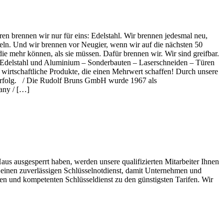
en brennen wir nur für eins: Edelstahl. Wir brennen jedesmal neu,
ln. Und wir brennen vor Neugier, wenn wir auf die nächsten 50
e mehr können, als sie müssen. Dafür brennen wir. Wir sind greifbar.
 Edelstahl und Aluminium – Sonderbauten – Laserschneiden – Türen
wirtschaftliche Produkte, die einen Mehrwert schaffen! Durch unsere
n Erfolg. / Die Rudolf Bruns GmbH wurde 1967 als
any / […]
aus ausgesperrt haben, werden unsere qualifizierten Mitarbeiter Ihnen
t einen zuverlässigen Schlüsselnotdienst, damit Unternehmen und
igen und kompetenten Schlüsseldienst zu den günstigsten Tarifen. Wir