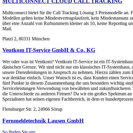
MULTICONNECT CLOUD CALL TRACKING
Multiconnect bietet für die Call Tracking Lösung 3 Preismodelle an.
Modellen gelten keine Mindestvertragslaufzeit, kein Mindestumsatz u
über eine Anzahl von Rufnummern kleiner als 10, keine Reporting un
Mail.
Platzl 2, 80331 München
Ventkom IT-Service GmbH & Co. KG
Wer oder was ist Ventkom? Ventkom IT-Service ist ein IT-Systemhau
dänischen Grenze. Wir sind nicht nur ein klassisches IT-Systemhaus,
unsere Dienstleistungen in Anspruch zu nehmen. Hierzu zählen zum 
war denkbar einfach. Unser Wunsch ist es, dass Kunden einen Servicepo
fünf Punkte in diesem Zusammenhang die uns besonders wichtig sind
Serviceleistungen Verwendung von bewährten und zukunftssicheren 
die Unterschiede zu anderen Firmen? Da wir ein großes Spektrum an Le
Spezialisten hat seinen eigenen Fachbereich, in dem er hundertprozen
Flensburger Str. 2, 24966 Sörup
Fernmeldetechnik Lausen GmbH
So finden Sie uns...