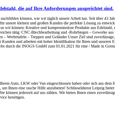
lstahl, die auf Ihre Anforderungen ausgerichtet sind.
achfühlen können, wie wir täglich unsere Arbeit tun. Seit über 43 Jahr
für unsere kleinen und großen Kunden die perfekte Lösung zu entwicke
was wir können: Kreative und kompromisslose Produkte aus Edelstahl, di
ereichen tätig: CNC-Blechbearbeitung und -Rohrbiegen – Gewerke aus
– Werbetafeln – Treppen und Geländer Unser Ziel sind zuverlässige, 
rer Kunden und arbeiten mit hoher Identifikation für Ihren und unsere
iebs durch die INOGS GmbH zum 01.01.2021 für eine / Made in Germ
 in Ihrem Auto, LKW oder Van eingeschlossen haben oder sich aus dem H
um Ihnen eine rasche Hilfe anzubieten! Schlüsseldienst Leipzig biete
 Sie können jederzeit auf uns zählen. Wir bieten Ihnen einen zuverläss
rvice benötigen.