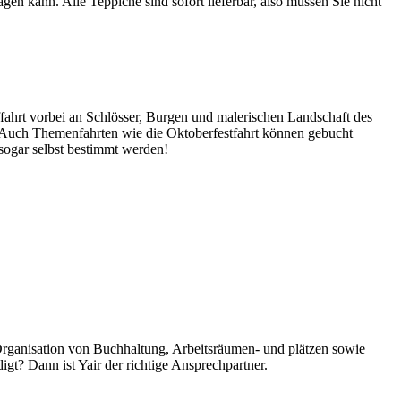
n kann. Alle Teppiche sind sofort lieferbar, also müssen Sie nicht
ahrt vorbei an Schlösser, Burgen und malerischen Landschaft des
. Auch Themenfahrten wie die Oktoberfestfahrt können gebucht
sogar selbst bestimmt werden!
 Organisation von Buchhaltung, Arbeitsräumen- und plätzen sowie
gt? Dann ist Yair der richtige Ansprechpartner.