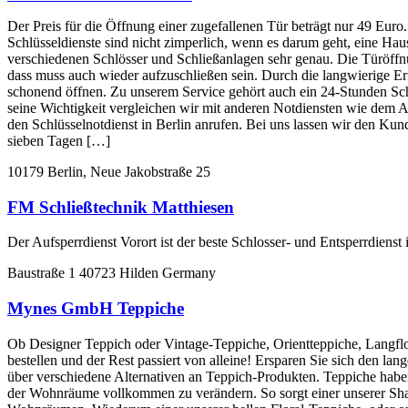
Der Preis für die Öffnung einer zugefallenen Tür beträgt nur 49 Euro.
Schlüsseldienste sind nicht zimperlich, wenn es darum geht, eine H
verschiedenen Schlösser und Schließanlagen sehr genau. Die Türöffn
dass muss auch wieder aufzuschließen sein. Durch die langwierige Er
schonend öffnen. Zu unserem Service gehört auch ein 24-Stunden Schl
seine Wichtigkeit vergleichen wir mit anderen Notdiensten wie dem A
den Schlüsselnotdienst in Berlin anrufen. Bei uns lassen wir den Kun
sieben Tagen […]
10179 Berlin, Neue Jakobstraße 25
FM Schließtechnik Matthiesen
Der Aufsperrdienst Vorort ist der beste Schlosser- und Entsperrdiens
Baustraße 1 40723 Hilden Germany
Mynes GmbH Teppiche
Ob Designer Teppich oder Vintage-Teppiche, Orientteppiche, Langflor
bestellen und der Rest passiert von alleine! Ersparen Sie sich den 
über verschiedene Alternativen an Teppich-Produkten. Teppiche hab
der Wohnräume vollkommen zu verändern. So sorgt einer unserer Shag