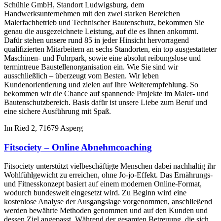
Schühle GmbH, Standort Ludwigsburg, dem
Handwerksunternehmen mit den zwei starken Bereichen
Malerfachbetrieb und Technischer Bautenschutz, bekommen Sie
genau die ausgezeichnete Leistung, auf die es Ihnen ankommt.
Dafür stehen unsere rund 85 in jeder Hinsicht hervorragend
qualifizierten Mitarbeitern an sechs Standorten, ein top ausgestatteter
Maschinen- und Fuhrpark, sowie eine absolut reibungslose und
termintreue Baustellenorganisation ein. Wie Sie sind wir
ausschließlich – überzeugt vom Besten. Wir leben
Kundenorientierung und zielen auf Ihre Weiterempfehlung. So
bekommen wir die Chance auf spannende Projekte im Maler- und
Bautenschutzbereich. Basis dafür ist unsere Liebe zum Beruf und
eine sichere Ausführung mit Spaß.
Im Ried 2, 71679 Asperg
Fitsociety – Online Abnehmcoaching
Fitsociety unterstützt vielbeschäftigte Menschen dabei nachhaltig ihr
Wohlfühlgewicht zu erreichen, ohne Jo-jo-Effekt. Das Ernährungs-
und Fitnesskonzept basiert auf einem modernen Online-Format,
wodurch bundesweit eingesetzt wird. Zu Beginn wird eine
kostenlose Analyse der Ausgangslage vorgenommen, anschließend
werden bewährte Methoden genommen und auf den Kunden und
dessen Ziel angepasst. Während der gesamten Betreuung, die sich